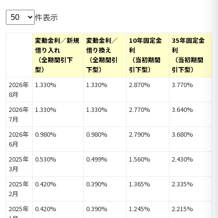
件表示
変動金利／新規
変動金利／
10年固定金
35年固定金
借り入れ
借り換え
利
利
（全期間引下
（全期間引
（当初期間
（当初期間
型）
下型）
引下型）
引下型）
2026年
1.330%
1.330%
2.870%
3.770%
8月
2026年
1.330%
1.330%
2.770%
3.640%
7月
2026年
0.980%
0.980%
2.790%
3.680%
6月
2025年
0.530%
0.499%
1.560%
2.430%
3月
2025年
0.420%
0.390%
1.365%
2.335%
2月
2025年
0.420%
0.390%
1.245%
2.215%