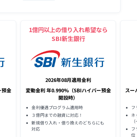
ら
1億円以上の借り入れ希望なら
SBI新生銀行
2026年08月適用金利
スー
ー預金
変動金利 年0.990%（SBIハイパー預金
開設時）
フ
金利優遇プログラム適用時
ネ
３億円までの融資に対応！
（
新規借り入れ・借り換えのどちらにも
フ
対応
位