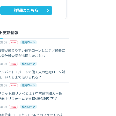
詳細はこちら
ト更新情報
08.07
住宅ローン
NEW
審査が通りやすい住宅ローンとは？／過去に
は会計検査院が指摘したことも
08.07
住宅ローン
NEW
アルバイト・パートで働く人の住宅ローン対
策。いくらまで借りられる？
08.07
住宅ローン
NEW
フラット35リノベとは？中古住宅購入＋性
能向上リフォームで当初5年金利引下げ
08.07
住宅ローン
NEW
全宅住宅ローンとSBIアルヒのフラット35を