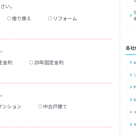
ださい。
借り換え
リフォーム
各社
い。
定金利
20年固定金利
い。
マンション
中古戸建て