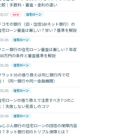
比較｜手数料・審査・金利の違い
08.07
住宅ローン
NEW
ドコモの銀行（旧・住信SBIネット銀行）の
住宅ローン審査は厳しい？甘い？基準を解説
08.06
住宅ローン
ソニー銀行の住宅ローン審査は厳しい？年収
400万円の条件と審査基準を解説
08.06
住宅ローン
フラット35の借り換えは同じ銀行内で可
能！（同一銀行や同一金融機関）
08.06
住宅ローン
住宅ローンの借り換えで注意すべき7つのこ
と｜失敗しない見直しのコツ
08.06
住宅ローン
auじぶん銀行の住宅ローンの団信の保障内容
は？ネット銀行初のトリプル保障とは？