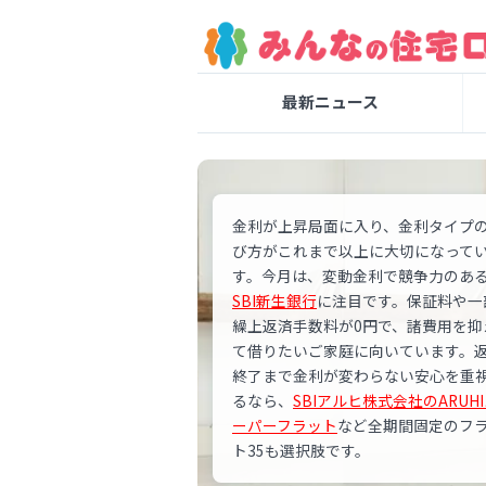
最新ニュース
金利が上昇局面に入り、金利タイプ
び方がこれまで以上に大切になって
す。今月は、変動金利で競争力のあ
SBI新生銀行
に注目です。保証料や一
繰上返済手数料が0円で、諸費用を抑
て借りたいご家庭に向いています。
終了まで金利が変わらない安心を重
るなら、
SBIアルヒ株式会社のARUH
ーパーフラット
など全期間固定のフ
ト35も選択肢です。