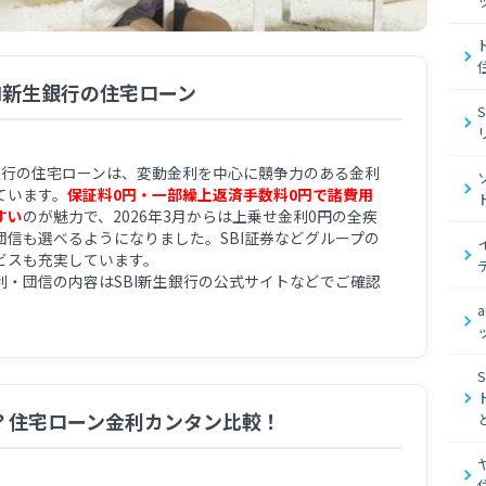
I新生銀行の住宅ローン
生銀行の住宅ローンは、変動金利を中心に競争力のある金利
ています。
保証料0円・一部繰上返済手数料0円で諸費用
すい
のが魅力で、2026年3月からは上乗せ金利0円の全疾
団信も選べるようになりました。SBI証券などグループの
ビスも充実しています。
利・団信の内容はSBI新生銀行の公式サイトなどでご確認
。
？住宅ローン金利カンタン比較！