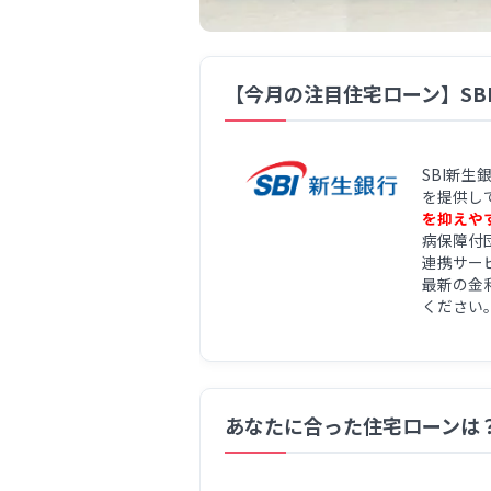
【今月の注目住宅ローン】SB
SBI新
を提供し
を抑えや
病保障付
連携サー
最新の金
ください
あなたに合った住宅ローンは