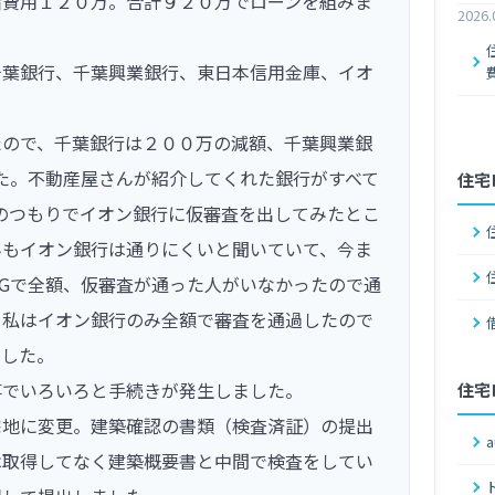
諸費用１２０万。合計９２０万でローンを組みま
2026.
千葉銀行、千葉興業銀行、東日本信用金庫、イオ
たので、千葉銀行は２００万の減額、千葉興業銀
た。不動産屋さんが紹介してくれた銀行がすべて
住宅
のつもりでイオン銀行に仮審査を出してみたとこ
んもイオン銀行は通りにくいと聞いていて、今ま
Gで全額、仮審査が通った人がいなかったので通
。私はイオン銀行のみ全額で審査を通過したので
ました。
事でいろいろと手続きが発生しました。
住宅
宅地に変更。建築確認の書類（検査済証）の提出
は取得してなく建築概要書と中間で検査をしてい