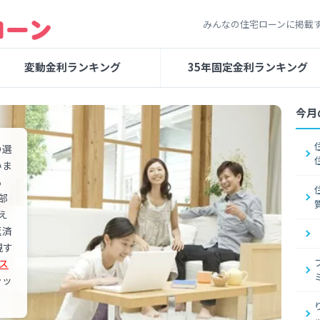
みんなの住宅ローンに掲載
変動金利ランキング
35年固定金利ランキング
今月
の選
いま
る
部
え
返済
視す
Iス
ラッ