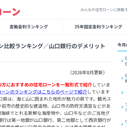
みんなの住宅ローンに掲載
変動金利ランキング
35年固定金利ランキング
ン比較ランキング／山口銀行のデメリット
今月
（2026年8月更新）
の方におすすめの住宅ローンを一覧形式で紹介
していま
ローンのランキングはこちらのページで紹介
しています
口県は、海と山に囲まれた地形が魅力の県です。観光ス
や萩市の歴史的な建造物、山口市の防府天満宮などがあ
門海峡でとれる新鮮な海産物や、山口牛などのご当地グ
方銀行は第一地銀が山口銀行、第二地銀として西京銀行が
国信用金庫が山口県内の信金としては最大規模ですが、