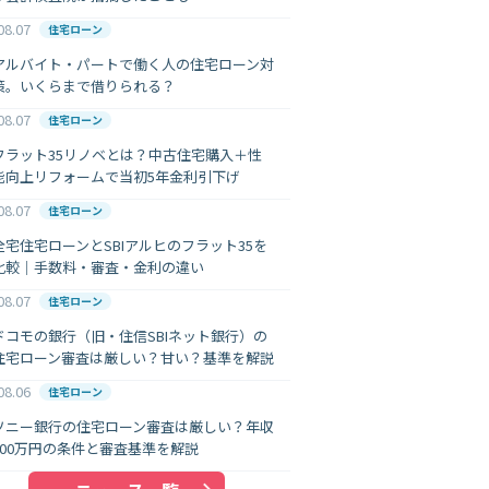
08.07
住宅ローン
アルバイト・パートで働く人の住宅ローン対
策。いくらまで借りられる？
08.07
住宅ローン
フラット35リノベとは？中古住宅購入＋性
能向上リフォームで当初5年金利引下げ
08.07
住宅ローン
全宅住宅ローンとSBIアルヒのフラット35を
比較｜手数料・審査・金利の違い
08.07
住宅ローン
ドコモの銀行（旧・住信SBIネット銀行）の
住宅ローン審査は厳しい？甘い？基準を解説
08.06
住宅ローン
ソニー銀行の住宅ローン審査は厳しい？年収
400万円の条件と審査基準を解説