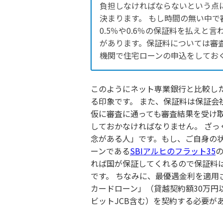
負担しなければならないという点
決まります。 もし時間の無い中
0.5％や0.6％の保証料を払え
があります。保証料については審
機関で住宅ローンの申込をしてお
このようにネット専業銀行と比較し
る印象です。 また、保証料は保証
仮に審査に通っても審査結果を受け
しておかなければなりません。 ざ
念がある人」です。もし、ご自身の
ーンである
SBIアルヒのフラット35
れば国が保証してくれるので保証料
です。 ちなみに、最優遇金利を適用
カードローン」（貸越契約額30万円
ビットJCB含む）を契約する必要が