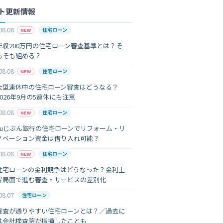
ト更新情報
08.08
住宅ローン
NEW
年収200万円の住宅ローン審査基準とは？そ
もそも組める？
08.08
住宅ローン
NEW
大型連休中の住宅ローン審査はどうなる？
2026年9月の5連休にも注意
08.08
住宅ローン
NEW
auじぶん銀行の住宅ローンでリフォーム・リ
ノベーション資金は借り入れ可能？
08.08
住宅ローン
NEW
住宅ローンの金利競争はどうなった？金利上
昇局面で進む審査・サービスの差別化
08.07
住宅ローン
審査が通りやすい住宅ローンとは？／過去に
は会計検査院が指摘したことも