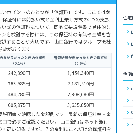
たいポイントのひとつが「保証料」です。ここでは保
住宅
、保証料には前払い式と金利上乗せ方式の2つの支払
払い式の保証料について、商品概要説明書で具体的な
ーンを検討する際には、この保証料の有無や金額も含
確認することが大切です。 山口銀行ではグループ会社
必要があります。
結果が良かったときの保証料
審査結果が悪かったときの保証料
（0.1％）
（0.6％）
242,390円
1,454,340円
住宅
363,585円
2,181,510円
484,780円
2,908,680円
605,975円
3,635,850円
要説明書で確認した金額例です。最新の保証料率・金
窓口で必ずご確認ください。 山口銀行はネット銀行
のも高い印象ですが、その金利にこれだけの保証料を