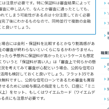
には注意が必要です。特に保証料は審査結果によって
で審査に申し込んで、なんとか審査に通ったとしても、
と言われてしまう可能性がある点は十分注意しておく必要
査完了後にわかるものなので、同時並行で複数の金融
くと良いでしょう。
た場合には金利・保証料を比較するとかなり割高感があ
会社の審査が終わらないといくらになるかわかりません。
職業
取ったら予想外に保証料が高かったというケースも想定
っくりいうと「保証料が高い人」は「審査上で何らかの懸
状況を考えてみて審査が心配という場合、公的な住宅ロ
の活用も検討しておくと良いでしょう。フラット35であ
は無料ですし、公的な住宅ローンであるため審査も寛容
させるためには給与振込の指定をしたり、口座に「ミニ
以上）をセット、もしくはワイエムカード（ワイエムデ
ある点にも注意が必要です。