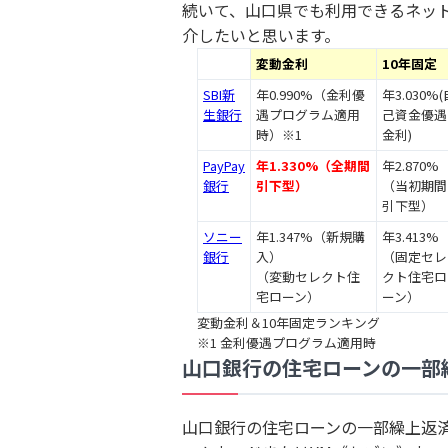
続いて、山口県でも利用できるネッ
介したいと思います。
変動金利
10年固定
SBI新
年0.990%（金利優
年3.030%(
生銀行
遇プログラム適用
己資金優遇
時）※1
金利)
PayPay
年1.330%（全期間
年2.870%
銀行
引下型）
（当初期間
引下型）
ソニー
年1.347%（新規購
年3.413%
銀行
入）
（固定セレ
（変動セレクト住
クト住宅ロ
宅ローン）
ーン）
変動金利＆10年固定ランキング
※1 金利優遇プログラム適用時
山口銀行の住宅ローンの一部
山口銀行の住宅ローンの一部繰上返