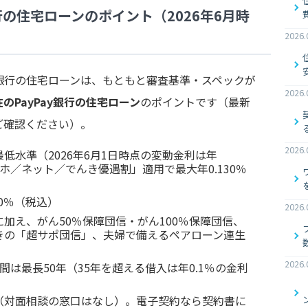
行の住宅ローンのポイント（2026年6月時
2026.
ay銀行の住宅ローンは、もともと審査基準・スペックが
2026.
在のPayPay銀行の住宅ローン
のポイントです（最新
ご確認ください）。
2026.
低水準（2026年6月1日時点の変動金利は年
マホ／ネット／でんき優遇割」適用で最大年0.130％
0％（税込）
2026.
加え、がん50％保障団信・がん100％保障団信、
きの「超サポ団信」、夫婦で備えるペアローン連生
2026.
は最長50年（35年を超える借入は年0.1％の金利
（対面相談の窓口はなし）。電子契約なら契約書に