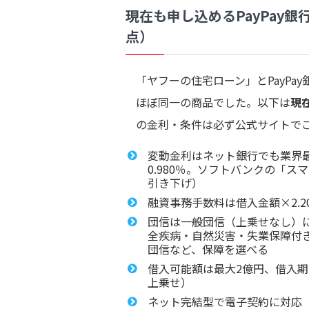
現在も申し込めるPayPay銀
点）
「ヤフーの住宅ローン」とPayP
ほぼ同一の商品でした。以下は
現
の金利・条件は必ず公式サイトで
変動金利はネット銀行でも業界最
0.980％。ソフトバンクの「ス
引き下げ）
融資事務手数料は借入金額×2.2
団信は一般団信（上乗せなし）に
全疾病・自然災害・失業保障付
団信など、保障を選べる
借入可能額は最大2億円、借入期間
上乗せ）
ネット完結型で電子契約に対応