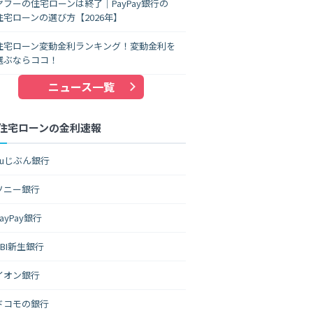
ヤフーの住宅ローンは終了｜PayPay銀行の
住宅ローンの選び方【2026年】
住宅ローン変動金利ランキング！変動金利を
選ぶならココ！
ニュース一覧
住宅ローンの金利速報
auじぶん銀行
ソニー銀行
PayPay銀行
SBI新生銀行
イオン銀行
ドコモの銀行