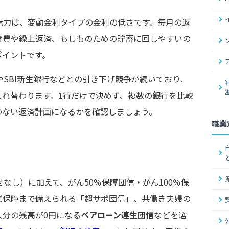
番の魅力は、変動金利タイプの金利の低さです。毎月の返
育費や繰上返済、もしものための貯蓄に回しやすいの
ポイントです。
やSBI新生銀行などとの引き下げ競争が続いており、
入れ替わります。1行だけで決めず、複数の銀行を比較
のない返済計画になるかを確認しましょう。
職業
乗せなし）に加えて、がん50％保障団信・がん100％保
業保障まで備えられる「超サポ団信」、共働き夫婦の
人分の残高が0円になる
ペアローン連生団信
などを選