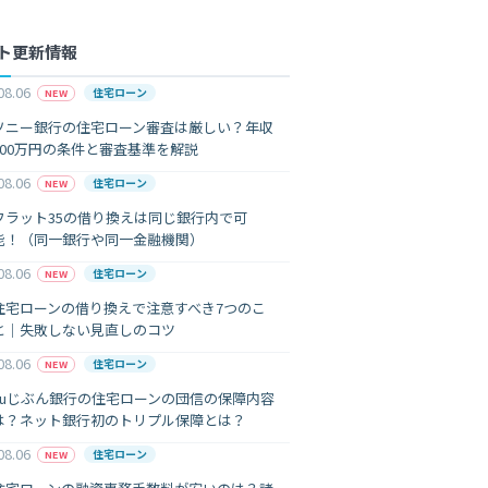
ト更新情報
08.06
住宅ローン
NEW
ソニー銀行の住宅ローン審査は厳しい？年収
400万円の条件と審査基準を解説
08.06
住宅ローン
NEW
フラット35の借り換えは同じ銀行内で可
能！（同一銀行や同一金融機関）
08.06
住宅ローン
NEW
住宅ローンの借り換えで注意すべき7つのこ
と｜失敗しない見直しのコツ
08.06
住宅ローン
NEW
auじぶん銀行の住宅ローンの団信の保障内容
は？ネット銀行初のトリプル保障とは？
08.06
住宅ローン
NEW