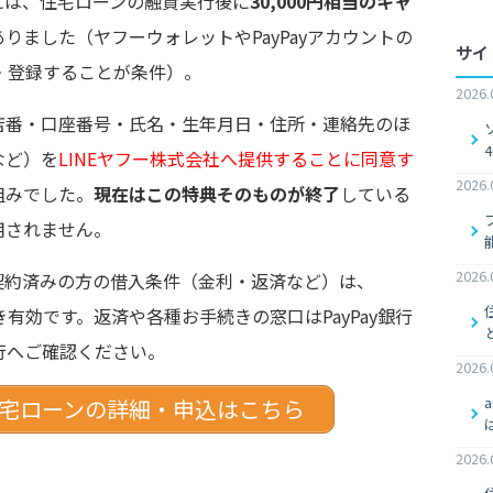
には、住宅ローンの融資実行後に
30,000円相当のキャ
りました（ヤフーウォレットやPayPayアカウントの
サイ
定・登録することが条件）。
2026.
店番・口座番号・氏名・生年月日・住所・連絡先のほ
など）を
LINEヤフー株式会社へ提供することに同意す
2026.
組みでした。
現在はこの特典そのものが終了
している
用されません。
2026.
契約済みの方の借入条件（金利・返済など）は、
き有効です。返済や各種お手続きの窓口はPayPay銀行
銀行へご確認ください。
2026.
の住宅ローンの詳細・申込はこちら
2026.