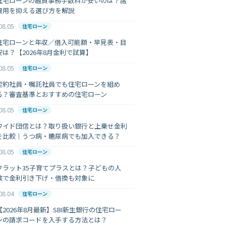
住宅ローンの融資事務手数料が安いのは？諸
費用を抑える選び方を解説
08.05
住宅ローン
住宅ローンと年収／借入可能額・早見表・目
安は？【2026年8月金利で試算】
08.05
住宅ローン
契約社員・嘱託社員でも住宅ローンを組め
る？審査基準とおすすめの住宅ローン
08.05
住宅ローン
ワイド団信とは？取り扱い銀行と上乗せ金利
を比較｜うつ病・糖尿病でも加入できる？
08.05
住宅ローン
フラット35子育てプラスとは？子どもの人
数で金利引き下げ・借換も対象に
08.04
住宅ローン
【2026年8月最新】SBI新生銀行の住宅ロー
ンの請求コードを入手する方法とは？