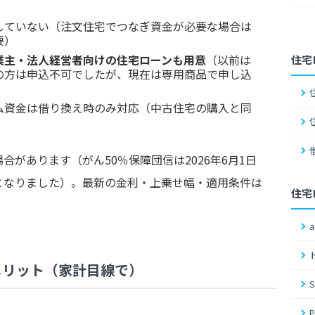
していない（注文住宅でつなぎ資金が必要な場合は
要）
業主・法人経営者向けの住宅ローンも用意
（以前は
住宅
の方は申込不可でしたが、現在は専用商品で申し込
ム資金は借り換え時のみ対応（中古住宅の購入と同
があります（がん50％保障団信は2026年6月1日
となりました）。最新の金利・上乗せ幅・適用条件は
住宅
。
のメリット（家計目線で）