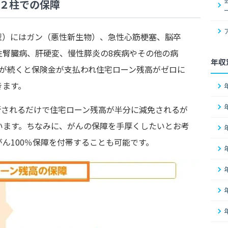
の２柱での保障
型）にはガン（悪性新生物）、急性心筋梗塞、脳卒
性腎臓病、肝硬変、慢性膵炎の8疾病やその他の病
年収
態が続くと保険金が支払われ住宅ローン残高がゼロに
きます。
診断されるだけで住宅ローン残高が半分に減免されるが
います。ちなみに、がんの保障を手厚くしたいとお考
がん100％保障を付帯することも可能です。