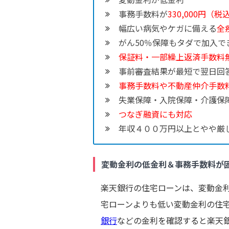
事務手数料が
330,000円（
幅広い病気やケガに備える
全
がん50％保障もタダで加入で
保証料・一部繰上返済手数料
事前審査結果が最短で翌日回
事務手数料や不動産仲介手数
失業保障・入院保障・介護保
つなぎ融資にも対応
年収４００万円以上とやや厳
変動金利の低金利＆事務手数料が
楽天銀行の住宅ローンは、変動金
宅ローンよりも低い変動金利の住
銀行
などの金利を確認すると楽天