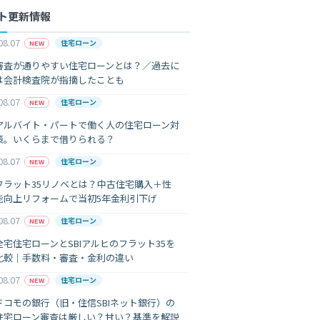
ト更新情報
08.07
住宅ローン
NEW
審査が通りやすい住宅ローンとは？／過去に
は会計検査院が指摘したことも
08.07
住宅ローン
NEW
アルバイト・パートで働く人の住宅ローン対
策。いくらまで借りられる？
08.07
住宅ローン
NEW
フラット35リノベとは？中古住宅購入＋性
能向上リフォームで当初5年金利引下げ
08.07
住宅ローン
NEW
全宅住宅ローンとSBIアルヒのフラット35を
比較｜手数料・審査・金利の違い
08.07
住宅ローン
NEW
ドコモの銀行（旧・住信SBIネット銀行）の
住宅ローン審査は厳しい？甘い？基準を解説