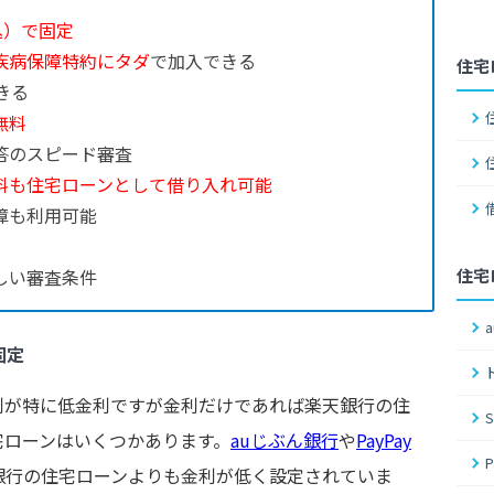
税込）で固定
疾病保障特約にタダ
で加入できる
住宅
きる
無料
答のスピード審査
料も住宅ローンとして借り入れ可能
障も利用可能
しい審査条件
住宅
固定
利が特に低金利ですが金利だけであれば楽天銀行の住
宅ローンはいくつかあります。
auじぶん銀行
や
PayPay
銀行の住宅ローンよりも金利が低く設定されていま