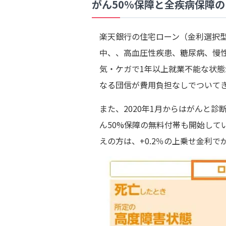
がん50％保障と全疾病保障
楽天銀行の住宅ローン（金利選択
中、、高血圧性疾患、糖尿病、慢
気・ケガで1年以上就業不能な状
なる団信が費用負担なしでついて
また、2020年1月からはがんと
ん50%保障の無料付帯も開始して
えの方は、+0.2％の上乗せ金利で