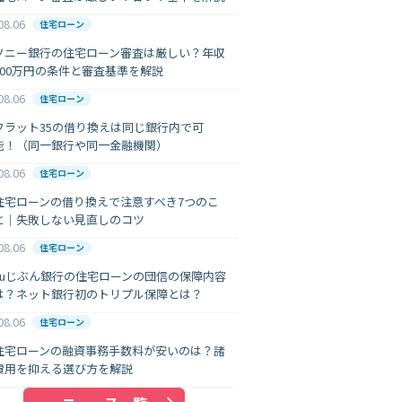
08.06
住宅ローン
ソニー銀行の住宅ローン審査は厳しい？年収
400万円の条件と審査基準を解説
08.06
住宅ローン
フラット35の借り換えは同じ銀行内で可
能！（同一銀行や同一金融機関）
08.06
住宅ローン
住宅ローンの借り換えで注意すべき7つのこ
と｜失敗しない見直しのコツ
08.06
住宅ローン
auじぶん銀行の住宅ローンの団信の保障内容
は？ネット銀行初のトリプル保障とは？
08.06
住宅ローン
住宅ローンの融資事務手数料が安いのは？諸
費用を抑える選び方を解説