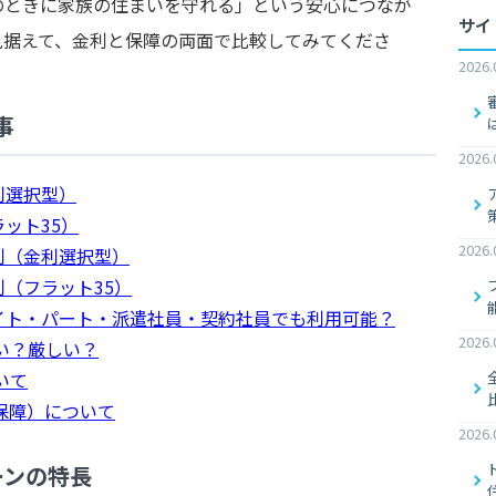
のときに家族の住まいを守れる」という安心につなが
サイ
見据えて、金利と保障の両面で比較してみてくださ
2026.
事
2026.
利選択型）
ット35）
2026.
利（金利選択型）
（フラット35）
イト・パート・派遣社員・契約社員でも利用可能？
2026.
い？厳しい？
いて
保障）について
2026.
ーンの特長