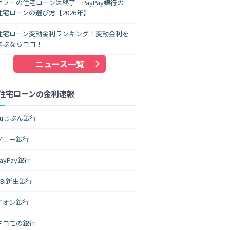
ヤフーの住宅ローンは終了｜PayPay銀行の
住宅ローンの選び方【2026年】
住宅ローン変動金利ランキング！変動金利を
選ぶならココ！
ニュース一覧
住宅ローンの金利速報
auじぶん銀行
ソニー銀行
PayPay銀行
SBI新生銀行
イオン銀行
ドコモの銀行