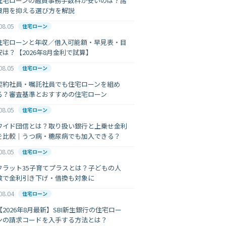
住宅ローンの融資事務手数料が安いのは？諸
費用を抑える選び方を解説
08.05
住宅ローン
住宅ローンと年収／借入可能額・早見表・目
安は？【2026年8月金利で試算】
08.05
住宅ローン
契約社員・嘱託社員でも住宅ローンを組め
る？審査基準とおすすめの住宅ローン
08.05
住宅ローン
ワイド団信とは？取り扱い銀行と上乗せ金利
を比較｜うつ病・糖尿病でも加入できる？
08.05
住宅ローン
フラット35子育てプラスとは？子どもの人
数で金利引き下げ・借換も対象に
08.04
住宅ローン
【2026年8月最新】SBI新生銀行の住宅ロー
ンの請求コードを入手する方法とは？