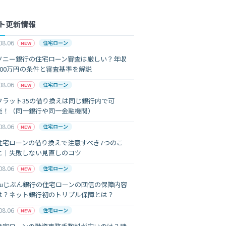
ト更新情報
08.06
住宅ローン
NEW
ソニー銀行の住宅ローン審査は厳しい？年収
400万円の条件と審査基準を解説
08.06
住宅ローン
NEW
フラット35の借り換えは同じ銀行内で可
能！（同一銀行や同一金融機関）
08.06
住宅ローン
NEW
住宅ローンの借り換えで注意すべき7つのこ
と｜失敗しない見直しのコツ
08.06
住宅ローン
NEW
auじぶん銀行の住宅ローンの団信の保障内容
は？ネット銀行初のトリプル保障とは？
08.06
住宅ローン
NEW