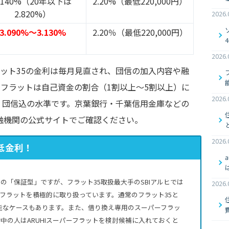
.140%（20年以下は
2.20%（最低220,000円）
2.820%）
2026.
3.090%～3.130%
2.20％（最低220,000円）
2026.
フラット35の金利は毎月見直され、団信の加入内容や融
フラットは自己資金の割合（1割以上～5割以上）に
2026.
・団信込の水準です。京葉銀行・千葉信用金庫などの
融機関の公式サイトでご確認ください。
2026.
低金利！
の「保証型」ですが、フラット35取扱最大手のSBIアルヒでは
2026.
パーフラットを積極的に取り扱っています。通常のフラット35と
可能なケースもあります。また、借り換え専用のスーパーフラッ
中の人はARUHIスーパーフラットを検討候補に入れておくと