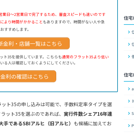
1営業日～2営業日で完了するため、審査スピードも速いのです
住宅
況により時間がかかること
もありますので、時間がない人や急
をおすすめします。
新金利・店舗一覧はこちら
ット35を提供しています。こちらも
通常のフラット35より低い
ている人は確認しておくようにしてください。
住宅
新金利の確認はこちら
ット35の申し込みは可能で、手数料定率タイプを選
ラット35を選ぶのであれば、
実行件数シェア16年連
の最大手であるSBIアルヒ（旧アルヒ）
も候補に加えてお