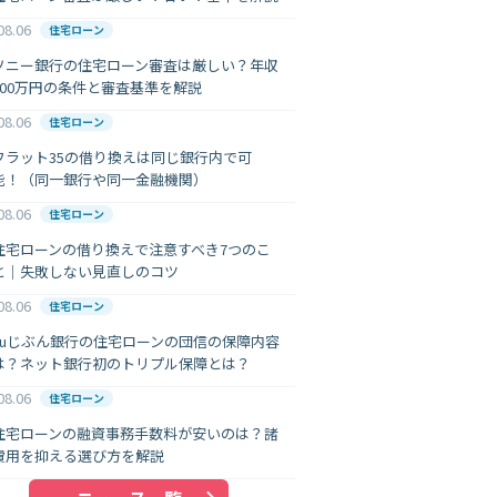
08.06
住宅ローン
ソニー銀行の住宅ローン審査は厳しい？年収
400万円の条件と審査基準を解説
08.06
住宅ローン
フラット35の借り換えは同じ銀行内で可
能！（同一銀行や同一金融機関）
08.06
住宅ローン
住宅ローンの借り換えで注意すべき7つのこ
と｜失敗しない見直しのコツ
08.06
住宅ローン
auじぶん銀行の住宅ローンの団信の保障内容
は？ネット銀行初のトリプル保障とは？
08.06
住宅ローン
住宅ローンの融資事務手数料が安いのは？諸
費用を抑える選び方を解説