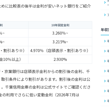
ために比較表の後半は金利が安いネット銀行をご紹介
利
10年固定金利
年収
5％~
3.260％~
5%~
3.215%~
表示・割引あり※）
4.970％（店頭表示・割引あり※）
資金10％以上）
2.930%
銀行・京葉銀行は店頭表示金利からの割引後の金利、千
・取引条件により割引があります。割引後の金利は公
）。千葉信用金庫の金利は公式サイトでご確認くださ
預金の利用でさらに低い変動金利（2026年7月は