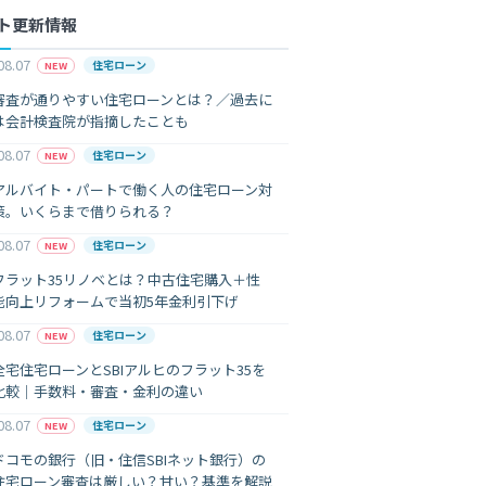
ト更新情報
08.07
住宅ローン
NEW
審査が通りやすい住宅ローンとは？／過去に
は会計検査院が指摘したことも
08.07
住宅ローン
NEW
アルバイト・パートで働く人の住宅ローン対
策。いくらまで借りられる？
08.07
住宅ローン
NEW
フラット35リノベとは？中古住宅購入＋性
能向上リフォームで当初5年金利引下げ
08.07
住宅ローン
NEW
全宅住宅ローンとSBIアルヒのフラット35を
比較｜手数料・審査・金利の違い
08.07
住宅ローン
NEW
ドコモの銀行（旧・住信SBIネット銀行）の
住宅ローン審査は厳しい？甘い？基準を解説