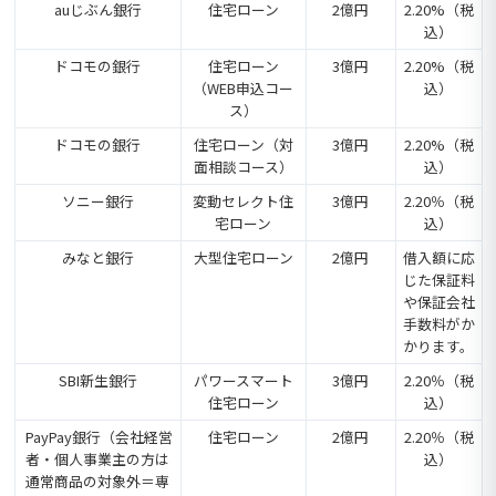
auじぶん銀行
住宅ローン
2億円
2.20%（税
込）
ドコモの銀行
住宅ローン
3億円
2.20%（税
（WEB申込コー
込）
ス）
ドコモの銀行
住宅ローン（対
3億円
2.20%（税
面相談コース）
込）
ソニー銀行
変動セレクト住
3億円
2.20％（税
宅ローン
込）
みなと銀行
大型住宅ローン
2億円
借入額に応
じた保証料
や保証会社
手数料がか
かります。
SBI新生銀行
パワースマート
3億円
2.20％（税
住宅ローン
込）
PayPay銀行（会社経営
住宅ローン
2億円
2.20％（税
者・個人事業主の方は
込）
通常商品の対象外＝専