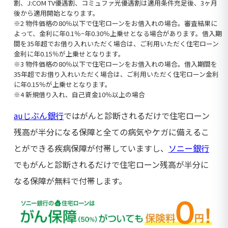
割、J:COM TV優遇割、コミュファ光優遇割は適用条件充足後、3ヶ月
後から適用開始となります。
※2 物件価格の80％以下で住宅ローンをお借入れの場合。審査結果に
よって、金利に年0.1％~年0.30％上乗せとなる場合があります。借入期
間を35年超でお借り入れいただく場合は、ご利用いただく住宅ローン
金利に年0.15％が上乗せとなります。
※3 物件価格の80％以下で住宅ローンをお借入れの場合。借入期間を
35年超でお借り入れいただく場合は、ご利用いただく住宅ローン金利
に年0.15％が上乗せとなります。
※4 新規借り入れ、自己資金10％以上の場合
auじぶん銀行
ではがんと診断されるだけで住宅ローン
残高が半分になる保障と全ての病気やケガに備えるこ
とができる疾病保障が付帯していますし、
ソニー銀行
でもがんと診断されるだけで住宅ローン残高が半分に
なる保障が無料で付帯します。