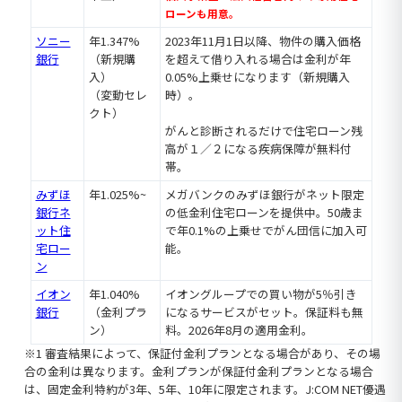
ローンも用意。
ソニー
年1.347%
2023年11月1日以降、物件の購入価格
銀行
（新規購
を超えて借り入れる場合は金利が年
入）
0.05%上乗せになります（新規購入
（変動セレ
時）。
クト）
がんと診断されるだけで住宅ローン残
高が１／２になる疾病保障が無料付
帯。
みずほ
年1.025%~
メガバンクのみずほ銀行がネット限定
銀行ネ
の低金利住宅ローンを提供中。50歳ま
ット住
で年0.1%の上乗せでがん団信に加入可
宅ロー
能。
ン
イオン
年1.040%
イオングループでの買い物が5％引き
銀行
（金利プラ
になるサービスがセット。保証料も無
ン）
料。2026年8月の適用金利。
※1 審査結果によって、保証付金利プランとなる場合があり、その場
合の金利は異なります。金利プランが保証付金利プランとなる場合
は、固定金利特約が3年、5年、10年に限定されます。J:COM NET優遇