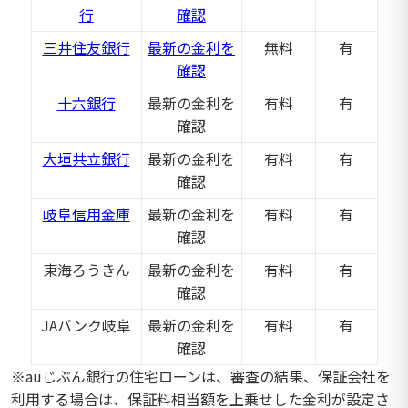
行
確認
三井住友銀行
最新の金利を
無料
有
確認
十六銀行
最新の金利を
有料
有
確認
大垣共立銀行
最新の金利を
有料
有
確認
岐阜信用金庫
最新の金利を
有料
有
確認
東海ろうきん
最新の金利を
有料
有
確認
JAバンク岐阜
最新の金利を
有料
有
確認
※auじぶん銀行の住宅ローンは、審査の結果、保証会社を
利用する場合は、保証料相当額を上乗せした金利が設定さ