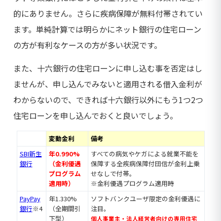
的にありません。さらに疾病保障が無料付帯されてい
ます。単純計算では明らかにネット銀行の住宅ローン
の方が有利なケースの方が多い状況です。
また、十六銀行の住宅ローンに申し込む事を否定はし
ませんが、申し込んでみないと適用される借入金利が
わからないので、できれば十六銀行以外にもう1つ2つ
住宅ローンを申し込んでおくと良いでしょう。
変動金利
備考
SBI新生
年0.990%
すべての病気やケガによる就業不能を
銀行
（金利優遇
保障する全疾病保障付団信が金利上乗
プログラム
せなしで付帯。
適用時）
※金利優遇プログラム適用時
PayPay
年1.330%
ソフトバンクユーザ限定の金利優遇に
銀行
※4
（全期間引
注目。
下型）
個人事業主・法人経営者向けの専用住宅