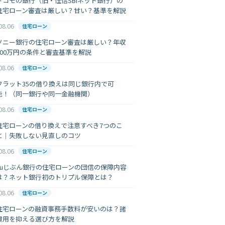
ドコモの銀行（旧・住信SBIネット銀行）の
住宅ローン審査は厳しい？甘い？基準を解説
08.06
住宅ローン
ソニー銀行の住宅ローン審査は厳しい？年収
400万円の条件と審査基準を解説
08.06
住宅ローン
フラット35の借り換えは同じ銀行内で可
能！（同一銀行や同一金融機関）
08.06
住宅ローン
住宅ローンの借り換えで注意すべき7つのこ
と｜失敗しない見直しのコツ
08.06
住宅ローン
auじぶん銀行の住宅ローンの団信の保障内容
は？ネット銀行初のトリプル保障とは？
08.06
住宅ローン
住宅ローンの融資事務手数料が安いのは？諸
費用を抑える選び方を解説