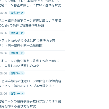
ドコモの銀行（旧・住信SBIネット銀行）の
住宅ローン審査は厳しい？甘い？基準を解説
08.06
住宅ローン
ソニー銀行の住宅ローン審査は厳しい？年収
400万円の条件と審査基準を解説
08.06
住宅ローン
フラット35の借り換えは同じ銀行内で可
能！（同一銀行や同一金融機関）
08.06
住宅ローン
住宅ローンの借り換えで注意すべき7つのこ
と｜失敗しない見直しのコツ
08.06
住宅ローン
auじぶん銀行の住宅ローンの団信の保障内容
は？ネット銀行初のトリプル保障とは？
08.06
住宅ローン
住宅ローンの融資事務手数料が安いのは？諸
費用を抑える選び方を解説