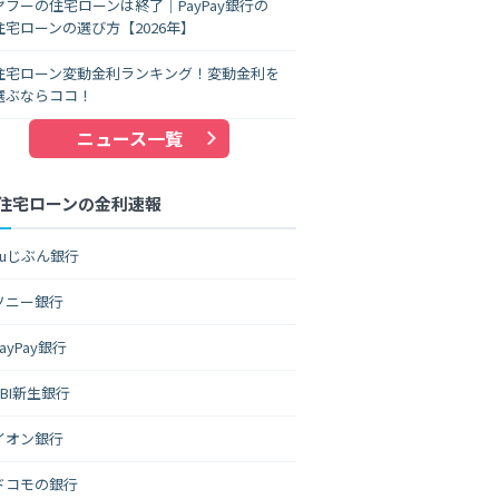
ヤフーの住宅ローンは終了｜PayPay銀行の
住宅ローンの選び方【2026年】
住宅ローン変動金利ランキング！変動金利を
選ぶならココ！
ニュース一覧
住宅ローンの金利速報
auじぶん銀行
ソニー銀行
PayPay銀行
SBI新生銀行
イオン銀行
ドコモの銀行