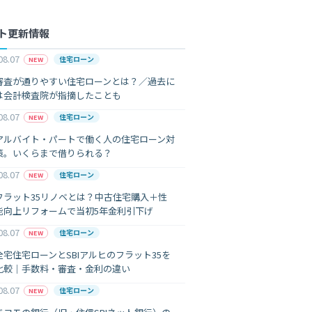
ト更新情報
08.07
住宅ローン
NEW
審査が通りやすい住宅ローンとは？／過去に
は会計検査院が指摘したことも
08.07
住宅ローン
NEW
アルバイト・パートで働く人の住宅ローン対
策。いくらまで借りられる？
08.07
住宅ローン
NEW
フラット35リノベとは？中古住宅購入＋性
能向上リフォームで当初5年金利引下げ
08.07
住宅ローン
NEW
全宅住宅ローンとSBIアルヒのフラット35を
比較｜手数料・審査・金利の違い
08.07
住宅ローン
NEW