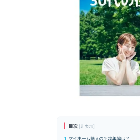
目次
[
非表示
]
1
マイホーム購入の平均年齢は？