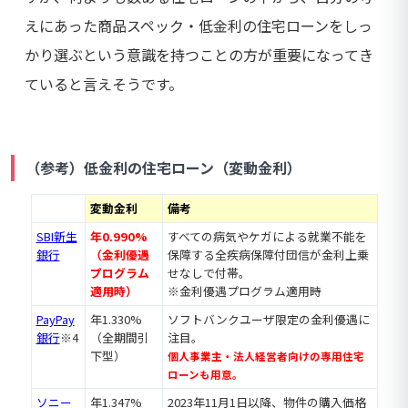
えにあった商品スペック・低金利の住宅ローンをしっ
かり選ぶという意識を持つことの方が重要になってき
ていると言えそうです。
（参考）低金利の住宅ローン（変動金利）
変動金利
備考
SBI新生
年0.990%
すべての病気やケガによる就業不能を
銀行
（金利優遇
保障する全疾病保障付団信が金利上乗
プログラム
せなしで付帯。
適用時）
※金利優遇プログラム適用時
PayPay
年1.330%
ソフトバンクユーザ限定の金利優遇に
銀行
※4
（全期間引
注目。
下型）
個人事業主・法人経営者向けの専用住宅
ローンも用意。
ソニー
年1.347%
2023年11月1日以降、物件の購入価格