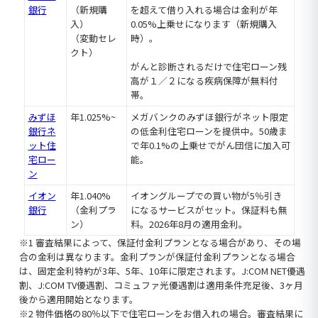
銀行
（新規購
を超えて借り入れる場合は金利が年
入）
0.05%上乗せになります（新規購入
（変動セレ
時）。
クト）
がんと診断されるだけで住宅ローン残
高が１／２になる疾病保障が無料付
帯。
みずほ
年1.025%~
メガバンクのみずほ銀行がネット限定
銀行ネ
の低金利住宅ローンを提供中。50歳ま
ット住
で年0.1%の上乗せでがん団信に加入可
宅ロー
能。
ン
イオン
年1.040%
イオングループでの買い物が5％引き
銀行
（金利プラ
になるサービスがセット。保証料も無
ン）
料。2026年8月の適用金利。
※1 審査結果によって、保証付金利プランとなる場合があり、その場
合の金利は異なります。金利プランが保証付金利プランとなる場合
は、固定金利特約が3年、5年、10年に限定されます。J:COM NET優遇
割、J:COM TV優遇割、コミュファ光優遇割は適用条件充足後、3ヶ月
後から適用開始となります。
※2 物件価格の80％以下で住宅ローンをお借入れの場合。審査結果に