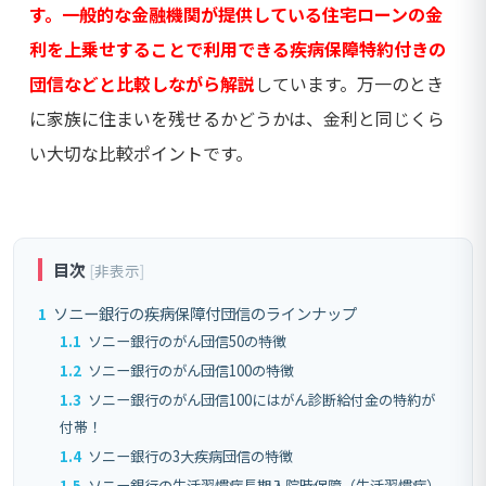
す。一般的な金融機関が提供している住宅ローンの金
利を上乗せすることで利用
できる疾病保障特約付きの
団信などと比較しながら解説
しています。万一のとき
に家族に住まいを残せるかどうかは、金利と同じくら
い大切な比較ポイントです。
目次
[
非表示
]
1
ソニー銀行の疾病保障付団信のラインナップ
1.1
ソニー銀行のがん団信50の特徴
1.2
ソニー銀行のがん団信100の特徴
1.3
ソニー銀行のがん団信100にはがん診断給付金の特約が
付帯！
1.4
ソニー銀行の3大疾病団信の特徴
1.5
ソニー銀行の生活習慣病長期入院時保障（生活習慣病）