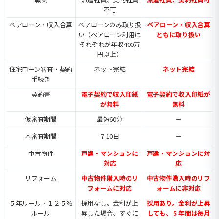
不可
ペアローン・収入合算
ペアローンのみ取り扱
ペアローン・収入合算
い（ペアローン利用は
ともに取り扱い
それぞれが年収400万
円以上）
住宅ローン審査・契約
ネット完結
ネット完結
手続き
契約書
電子契約で収入印紙
電子契約で収入印紙が
が無料
無料
仮審査期間
最短60分
－
本審査期間
7-10日
－
中古物件
戸建・マンションに
戸建・マンションに対
対応
応
リフォーム
中古物件購入時のリ
中古物件購入時のリフ
フォームに対応
ォームに非対応
５年ルール・１２５%
採用なし。金利が上
採用あり。金利が上昇
ルール
昇した場合、すぐに
しても、５年間は毎月