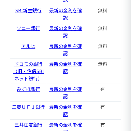
SBI新生銀行
最新の金利を確
無料
認
ソニー銀行
最新の金利を確
無料
認
アルヒ
最新の金利を確
無料
認
ドコモの銀行
最新の金利を確
無料
（旧・住信SBI
認
ネット銀行）
みずほ銀行
最新の金利を確
有
認
三菱ＵＦＪ銀行
最新の金利を確
有
認
三井住友銀行
最新の金利を確
有