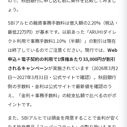
ので、秋田銀行に申し込む前に条件を比較してみまし
ょう。
SBIアルヒの融資事務手数料は借入額の2.20%（税込・
最低22万円）が基本です。以前あった「ARUHIダイレ
クト利用で事務手数料1.10%（半額）」の割引は現在
は終了しているのでご注意ください。現行では、
Web
申込＋電子契約の利用で1債権あたり33,000円が割引
されるキャンペーン
が実施されています（2026年3月2
日〜2027年3月31日・公式サイトで確認）。秋田銀行
側の手数料・金利は公式サイトで最新値を確認のう
え、「金利＋事務手数料」の総支払額で比べるのがポ
イントです。
また、SBIアルヒでは頭金を用意することで金利が安く
なる独自商品「スーパーフラット」の取り扱いもあり