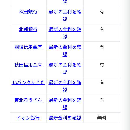
認
秋田銀行
最新の金利を確
有
認
北都銀行
最新の金利を確
有
認
羽後信用金庫
最新の金利を確
有
認
秋田信用金庫
最新の金利を確
有
認
JAバンクあきた
最新の金利を確
有
認
東北ろうきん
最新の金利を確
有
認
イオン銀行
最新金利を確認
無料