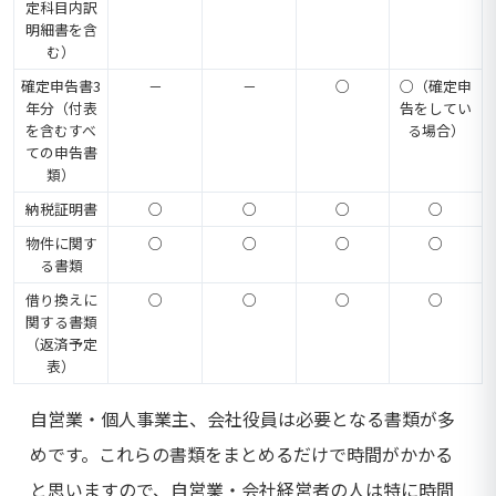
定科目内訳
明細書を含
む）
確定申告書3
－
－
○
○（確定申
年分（付表
告をしてい
を含むすべ
る場合）
ての申告書
類）
納税証明書
○
○
○
○
物件に関す
○
○
○
○
る書類
借り換えに
○
○
○
○
関する書類
（返済予定
表）
自営業・個人事業主、会社役員は必要となる書類が多
めです。これらの書類をまとめるだけで時間がかかる
と思いますので、自営業・会社経営者の人は特に時間