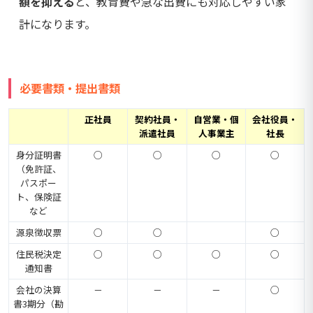
額を抑える
と、教育費や急な出費にも対応しやすい家
計になります。
必要書類・提出書類
正社員
契約社員・
自営業・個
会社役員・
派遣社員
人事業主
社長
身分証明書
○
○
○
○
（免許証、
パスポー
ト、保険証
など
源泉徴収票
○
○
○
住民税決定
○
○
○
○
通知書
会社の決算
－
－
－
○
書3期分（勘