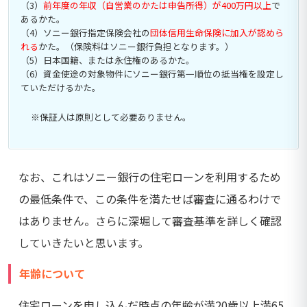
（3）
前年度の年収（自営業のかたは申告所得）が400万円以上
で
あるかた。
（4）ソニー銀行指定保険会社の
団体信用生命保険に加入が認めら
れる
かた。（保険料はソニー銀行負担となります。）
（5）日本国籍、または永住権のあるかた。
（6）資金使途の対象物件にソニー銀行第一順位の抵当権を設定し
ていただけるかた。
※保証人は原則として必要ありません。
なお、これはソニー銀行の住宅ローンを利用するため
の最低条件で、この条件を満たせば審査に通るわけで
はありません。さらに深堀して審査基準を詳しく確認
していきたいと思います。
年齢について
住宅ローンを申し込んだ時点の年齢が満20歳以上満65