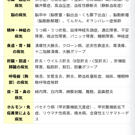
病気
臓弁膜症、高血圧症、血栓性静脈炎（静脈血栓症）
脳の病気
脳卒中（脳梗塞・脳出血・くも膜下出血）、脳動脈瘤
（脳動脈解離）、てんかん、ギランバレー症候群
精神・神経の
うつ病・うつ状態、自律神経失調症、適応障害、不安
病気
障害、強迫性障害、パニック障害、睡眠障害、神経症
食道・胃・腸
潰瘍性大腸炎、クローン病、逆流性食道炎、胃潰瘍、
の病気
十二指腸潰瘍、大腸ポリープ
肝臓・胆道・
肝炎・ウイルス肝炎（B型肝炎・C型肝炎）、肝機能
膵臓の病気
障害、脂肪肝、胆石、胆嚢ポリープ
呼吸器（胸
喘息、気管支炎、肺炎、肺血栓塞栓症、結核、睡眠時
部）の病気
無呼吸症候群
目・耳・鼻の
緑内障、白内障、網膜剥離、難聴、副鼻腔炎
病気
ホルモン・免
バセドウ病（甲状腺機能亢進症）、甲状腺機能低下
疫異常による
症、リウマチ性疾患、橋本病、全身性エリテマトーデ
病気
ス