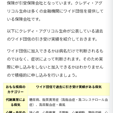
保険が引受保険会社となっています。クレディ・アグ
リコル生命は多くの金融機関にワイド団信を提供して
いる保険会社です。
以下にクレディ・アグリコル生命が公表している過去
のワイド団信の引き受け実績を紹介しておきます。
ワイド団信に加入できるかは病名だけで判断されるも
のではなく、症状によって判断されます。そのため実
際に申し込みをしないと加入できるかはわかりません
ので積極的に申し込みを行いましょう。
おもな疾病の
ワイド団信で過去に引き受け実績がある病気
カテゴリー
代謝異常によ
糖尿病、脂質異常症（高脂血症・高コレステロール血
る病気
症）、高尿酸血症・痛風
心臓・血圧の
狭心症、心筋梗塞、不整脈、心房細動、期外収縮、心