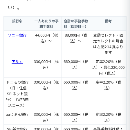
い）。
銀行名
一人あたりの事
合計の事務手数
備考
務手数料
料（保証料※）
ソニー銀行
44,000円（税
88,000円（税
変動セレクト・固
込）～
込）～
定セレクトの場合
は左記とは異なり
ます
アルヒ
330,000円（税
660,000円（税
定率2.20％（税
込）
込）
込）・最低220,000
円（税込）
ドコモの銀行
330,000円（税
660,000円（税
定率2.20％（税
（旧・住信
込）
込）
込）
SBIネット銀
行）（WEB申
込コース）
auじぶん銀行
330,000円（税
660,000円（税
定率2.20％（税
込）
込）
込）
SBI新生銀行
330,000円（税
660,000円（税
事務手数料は借入