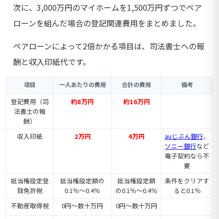
次に、3,000万円のマイホームを1,500万円ずつでペア
ローンを組んだ場合の登記関連費用をまとめました。
ペアローンによって2倍かかる項目は、司法書士への報
酬と収入印紙代です。
項目
一人あたりの費用
合計の費用
備考
登記費用（司
約8万円
約16万円
法書士の報
酬）
収入印紙
2万円
4万円
auじぶん銀行
、
ソニー銀行
など
電子契約なら不
要
抵当権設定登
抵当権設定額の
抵当権設定額
条件をクリアす
録免許税
0.1％～0.4％
の0.1％～0.4％
ると0.1％
不動産取得税
0円～数十万円
0円～数十万円