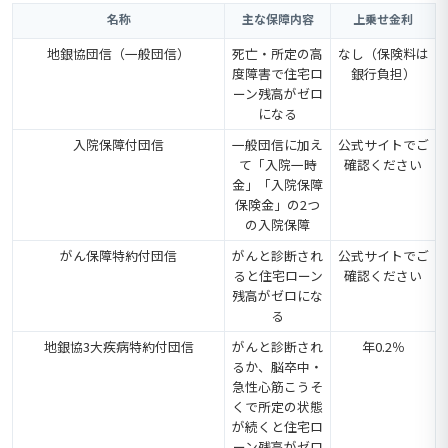
名称
主な保障内容
上乗せ金利
地銀協団信（一般団信）
死亡・所定の高
なし（保険料は
度障害で住宅ロ
銀行負担）
ーン残高がゼロ
になる
入院保障付団信
一般団信に加え
公式サイトでご
て「入院一時
確認ください
金」「入院保障
保険金」の2つ
の入院保障
がん保障特約付団信
がんと診断され
公式サイトでご
ると住宅ローン
確認ください
残高がゼロにな
る
地銀協3大疾病特約付団信
がんと診断され
年0.2％
るか、脳卒中・
急性心筋こうそ
くで所定の状態
が続くと住宅ロ
ーン残高がゼロ