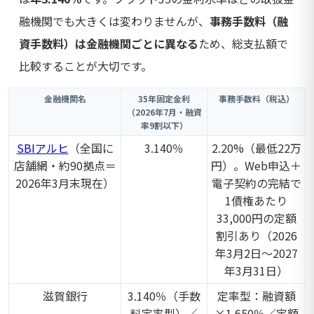
融機関でも大きくは変わりませんが、
事務手数料（融
資手数料）は金融機関ごとに異なる
ため、総支払額で
比較することが大切です。
金融機関名
35年固定金利
事務手数料（税込）
（2026年7月・融資
率9割以下）
SBIアルヒ
（全国に
3.140％
2.20%（最低22万
店舗網・約90拠点＝
円）。Web申込＋
2026年3月末現在）
電子契約の完結で
1債権あたり
33,000円の定額
割引あり（2026
年3月2日～2027
年3月31日）
滋賀銀行
3.140％（手数
定率型：融資額
料定率型）／
×1.650％／定額