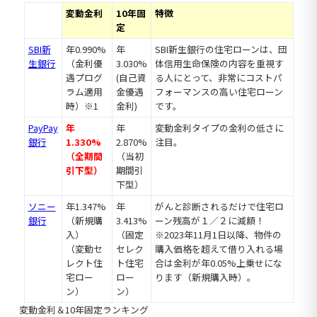
変動金利
10年固
特徴
定
SBI新
年0.990%
年
SBI新生銀行の住宅ローンは、団
生銀行
（金利優
3.030%
体信用生命保険の内容を重視す
遇プログ
(自己資
る人にとって、非常にコストパ
ラム適用
金優遇
フォーマンスの高い住宅ローン
時）※1
金利)
です。
PayPay
年
年
変動金利タイプの金利の低さに
銀行
1.330%
2.870%
注目。
（全期間
（当初
引下型）
期間引
下型）
ソニー
年1.347%
年
がんと診断されるだけで住宅ロ
銀行
（新規購
3.413%
ーン残高が１／２に減額！
入）
（固定
※2023年11月1日以降、物件の
（変動セ
セレク
購入価格を超えて借り入れる場
レクト住
ト住宅
合は金利が年0.05%上乗せにな
宅ロー
ロー
ります（新規購入時）。
ン）
ン）
変動金利＆10年固定ランキング