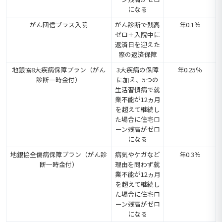
になる
がん団信プラス入院
がん診断で残高
年0.1％
ゼロ＋入院中に
返済日を迎えた
際の返済保障
地銀協8大疾病保障プラン（がん
3大疾病の保障
年0.25％
診断一時金付）
に加え、5つの
生活習慣病で就
業不能が12ヵ月
を超えて継続し
た場合に住宅ロ
ーン残高がゼロ
になる
地銀協全傷病保障プラン（がん診
病気やケガなど
年0.3％
断一時金付）
理由を問わず就
業不能が12ヵ月
を超えて継続し
た場合に住宅ロ
ーン残高がゼロ
になる