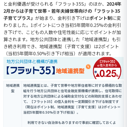
と金利優遇が受けられる「フラット35S」のほか、
2024年
2月からは子育て世帯・若年夫婦世帯向けの「フラット35
子育てプラス」
が始まり、金利引き下げは
ポイント制
に変
わりました。1ポイントにつき当初5年間年0.25%の金利引
き下げで、こどもの人数や住宅性能に応じてポイントが加
算されます。地方公共団体と連携した「地域連携型」も引
き続き利用でき、地域連携型（子育て支援）は2ポイント
（当初5年間年0.50%引き下げ相当）が適用されます。
地域連携
地域連携型とは、子育て世帯や地方移住者等に対する積極的な取
型
組を行う地方公共団体と住宅金融支援機構が連携し、住宅取得に
対する地方公共団体による補助金交付などの財政的支援とあわせ
て、【フラット35】の借入金利を一定期間引き下げる制度です
（現在はポイント制。地域連携型〔子育て支援〕は2ポイント＝
当初5年間年0.50%引き下げ相当）。
利用できない自治体もありますので事前に確認しておくよ