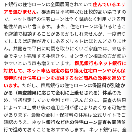
ト銀行の住宅ローンは全国展開されていて
住んでいるエリ
アを選びません
。群馬県は平均年収も比較的高い県ですの
で、ネット銀行の住宅ローンは全く問題なく利用できる可
能性が高いと言えます。 また、住宅ローンは借りるときこ
そ店舗で相談することがあるかもしれませんが、一度借り
てしまえば店舗が近くにあるメリットはほとんどありませ
ん。共働きで平日に時間を取りにくいご家庭では、来店不
要でネット完結する手続きや、オンライン相談の方が使い
やすいという声も増えています。
群馬銀行もネット銀行に
対抗して、ネット申込限定の借り換え住宅ローンやがん保
障特約付き住宅ローンを提供するなど商品の改善を進めて
います。
ただし、群馬銀行の住宅ローンは
保証料が別途か
かる（審査結果に応じて金利に上乗せされる）体系
のた
め、当初想定していた金利で申し込んだのに、審査の結果
によっては上乗せ後の適用金利が想定より高くなる可能性
があります。最新の金利・保証料の体系は公式サイトでご
確認のうえ、
ネット銀行など他の住宅ローン審査も同時並
行で進めておく
ことをおすすめします。 ネット銀行は、全