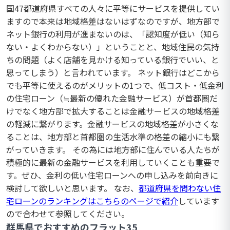
国47都道府県すべての人々に平等にサービスを提供してい
ますので本来は地域格差はないはずなのですが、地方部で
ネット銀行の利用が進まないのは、「認知度が低い（知ら
ない・よくわからない）」ということと、地域住民の気持
ちの問題（よく店舗を見かける知っている銀行でいい、と
思ってしまう）と言われています。 ネット銀行はどこから
でも平等に使えるのがメリットの1つで、低コスト・低金利
の住宅ローン（≒最新の優れた金融サービス）が首都圏だ
けでなく地方部で拡大することは金融サービスの地域格差
の軽減に繋がります。金融サービスの地域格差が小さくな
ることは、地方部と首都圏の生活水準の格差の縮小にも繋
がっていきます。 その為には地方部に住んでいる人たちが
積極的に最新の金融サービスを利用していくことも重要で
す。ぜひ、金利の低い住宅ローンへの申し込みを前向きに
検討して欲しいと思います。 なお、
都道府県を問わない住
宅ローンのランキングはこちらのページで紹介
しています
ので合わせて参照してください。
群馬県でおすすめのフラット35