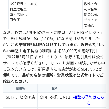
東和銀行・
あり）
数料・金
桐生信用金
利は各機
庫・高崎信
関の公式
用金庫
サイトで
要確認
なお、以前はARUHIのネット完結型「ARUHIダイレクト」
で事務手数料が半額（1.10%）になる割引がありました
が、
この半額割引は現在は終了しています
。現行の割引は
Web申込＋電子契約の利用による33,000円の定額割引
（2027年3月31日まで）ですので、最新の割引条件は公式
サイトでご確認ください。 じっくり対面で相談しながら申
し込みたい方には、群馬県内にも店舗があるSBIアルヒが
便利です。
最新の店舗の場所・営業状況は公式サイトでご
確認ください。
店舗名
住所
SBIアルヒ高崎店
高崎市栄町 17-12
相談の予約はこち
ら