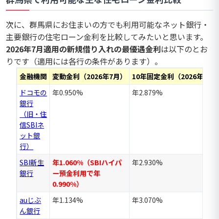
次に、群馬県にお住まいの方でも利用可能なネット銀行・
主要銀行の住宅ローン金利を比較してみたいと思います。
2026年7月適用の新規借り入れの最優遇金利
は以下のとお
りです（適用には各行の条件があります）。
金融機関
変動金利（2026年7月）
10年固定金利（2026年7月
ドコモの
年0.950%
年2.879%
銀行
（旧・住
信SBIネ
ット銀
行）
SBI新生
年1.060%（SBIハイパ
年2.930%
銀行
ー預金利用で年
0.990%）
auじぶ
年1.134%
年3.070%
ん銀行