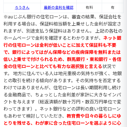
ろうきん
最新の金利を確認
有料
有
※auじぶん銀行の住宅ローンは、審査の結果、保証会社を
利用する場合は、保証料相当額を上乗せした金利が設定さ
れますが、別途支払う保証料はありません。 上記の各社の
ホームページで金利を確認するとわかりますが、
ネット銀
行の住宅ローンは金利が低いことに加えて保証料も不要
で、銀行によってはがん保障などの疾病保障を無料または
低い上乗せで付けられるため、群馬銀行・東和銀行・各信
金の住宅ローンと比べても有力な選択肢と言える
状況で
す。 地方に住んでいる人は地元重視の気持ちが強く、地銀
との取引を続ける傾向があります。その気持ちを否定する
わけではありませんが、住宅ローンは長い期間利用し続け
る金融商品で、ちょっとした金利差が家計に大きなインパ
クトを与えます（総返済額が数十万円・数百万円単位で変
わってきます）。ネット銀行などの評判の良い住宅ローン
もあわせて検討していただき、
教育費や日々の暮らしにゆ
とりを残せる、わが家に合った住宅ローンを選ぶように心