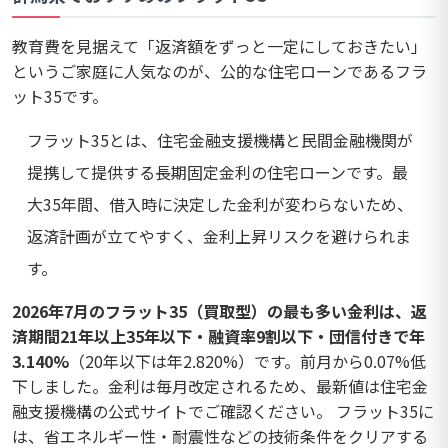
教育費を見据えて「返済額をずっと一定にしておきたい」
というご家庭に人気なのが、公的な住宅ローンであるフラ
ット35です。
フラット35とは、住宅金融支援機構と民間金融機関が
提携して提供する長期固定金利の住宅ローンです。最
大35年間、借入時に決定した金利が変わらないため、
返済計画が立てやすく、金利上昇リスクを避けられま
す。
2026年7月のフラット35（買取型）の最も多い金利は、返
済期間21年以上35年以下・融資率9割以下・団信付きで年
3.140%
（20年以下は年2.820%）です。前月から0.07%低
下しました。金利は毎月改定されるため、最新値は住宅金
融支援機構の公式サイトでご確認ください。 フラット35に
は、省エネルギー性・耐震性などの技術条件をクリアする