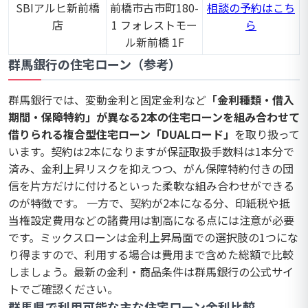
SBIアルヒ新前橋
前橋市古市町180-
相談の予約はこち
店
1 フォレストモー
ら
ル新前橋 1F
群馬銀行の住宅ローン（参考）
群馬銀行では、変動金利と固定金利など
「金利種類・借入
期間・保障特約」が異なる2本の住宅ローンを組み合わせて
借りられる複合型住宅ローン「DUALロード」
を取り扱って
います。契約は2本になりますが保証取扱手数料は1本分で
済み、金利上昇リスクを抑えつつ、がん保障特約付きの団
信を片方だけに付けるといった柔軟な組み合わせができる
のが特徴です。 一方で、契約が2本になる分、印紙税や抵
当権設定費用などの諸費用は割高になる点には注意が必要
です。ミックスローンは金利上昇局面での選択肢の1つにな
り得ますので、利用する場合は費用まで含めた総額で比較
しましょう。最新の金利・商品条件は群馬銀行の公式サイ
トでご確認ください。
群馬県で利用可能な主な住宅ローン金利比較