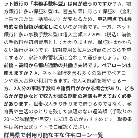
ット銀行の「事務手数料型」は何が違うのですか？
A．地
方銀行に多い保証料型は、審査結果に応じて保証料（金利
上乗せまたは一括前払い）が変わるため、
申込時点では最
終的な負担額が確定しにくい
のが特徴です。一方、ネット
銀行に多い事務手数料型は借入金額×2.20%（税込）前後
の手数料が初期費用としてかかりますが、保証料はかから
ない銀行が中心です。初期費用と毎月返済額のどちらを重
くするか、家計の貯蓄状況に合わせて選びましょう。
Q．
前橋・高崎から都内通勤の共働き夫婦です。ペアローンは
使えますか？
A．ネット銀行を含む多くの銀行でペアロー
ンや収入合算が利用できます。借入可能額を増やせる一
方、
2人分の事務手数料や諸費用がかかる場合があり、どち
らかが育休などで収入が減る期間の返済も考えておく必要
があります
。世帯収入ぎりぎりまで借りるのではなく、教
育費や生活のゆとりを残した無理のない返済額（手取りの
20〜25%程度が目安）に抑えるのがおすすめです。取扱条
件は各行公式サイトでご確認ください。
群馬県で利用可能な主な住宅ローン一覧