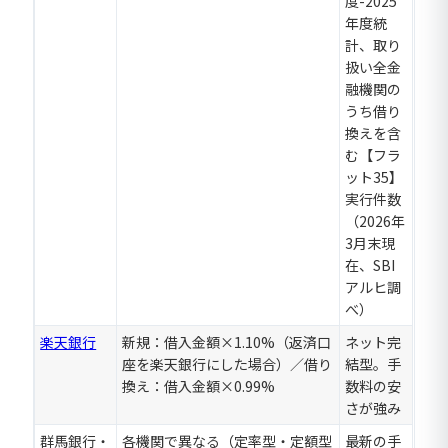
度-2025
年度統
計、取り
扱い全金
融機関の
うち借り
換えを含
む【フラ
ット35】
実行件数
（2026年
3月末現
在、SBI
アルヒ調
べ）
楽天銀行
新規：借入金額×1.10%（返済口
ネット完
座を楽天銀行にした場合）／借り
結型。手
換え：借入金額×0.99%
数料の安
さが強み
群馬銀行・
各機関で異なる（定率型・定額型
最新の手