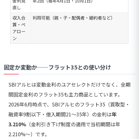
金利見
年2回（毎年4月1日・10月1日）
直し
収入合
利用可能（親・子・配偶者・婚約者など）
算・ペ
アロー
ン
固定か変動か——フラット35との使い分け
SBIアルヒは変動金利のユアセレクトだけでなく、全期
間固定金利のフラット35も主力商品としています。
2026年6月時点で、SBIアルヒのフラット35（買取型・
融資率9割以下・借入期間21〜35年）の金利は
年
3.210%
（金利引き下げ制度の適用で当初期間は年
2.210%〜）です。