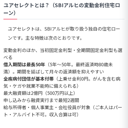
ユアセレクトとは？（SBIアルヒの変動金利住宅ロ
ーン）
ユアセレクトは、SBIアルヒが取り扱う独自の住宅ロー
ンです。主な特徴は次のとおりです。
変動金利のほか、当初固定金利型・全期間固定金利型も選
べる
借入期間は最長50年
（5年〜50年。最終返済時80歳未
満）。期間を延ばして月々の返済額を抑えやすい
全疾病付団信が基本付帯
（上乗せ金利0円。がんを含む病
気・ケガや就業不能時に備えられる）
最大融資額は2億円（500万円以上）
申し込みから融資実行まで最短2週間
給与所得者・個人事業主・会社役員が対象（ご本人はパー
ト・アルバイト不可。収入合算は可）