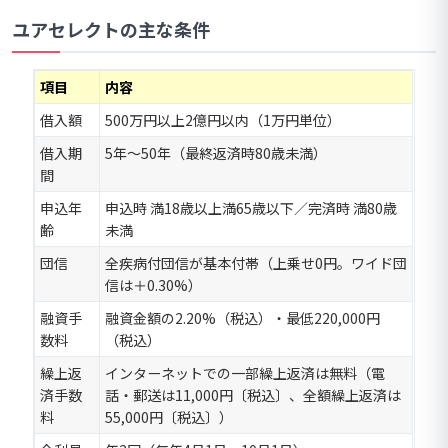
ユアセレクトの主な条件
項目
内容
借入額
500万円以上2億円以内（1万円単位）
借入期
5年〜50年（最終返済時80歳未満）
間
申込年
申込時 満18歳以上満65歳以下／完済時 満80歳
齢
未満
団信
全疾病付団信が基本付帯（上乗せ0円。ワイド団
信は＋0.30%）
融資手
融資金額の2.20%（税込）・最低220,000円
数料
（税込）
繰上返
インターネットでの一部繰上返済は無料（電
済手数
話・郵送は11,000円〔税込〕、全額繰上返済は
料
55,000円〔税込〕）