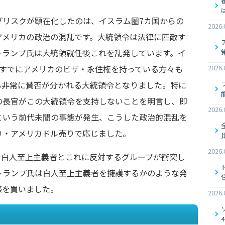
プリスクが顕在化したのは、イスラム圏7カ国からの
2026.
アメリカの政治の混乱です。大統領令は法律に匹敵す
トランプ氏は大統領就任後これを乱発しています。イ
、すでにアメリカのビザ・永住権を持っている方々も
2026.
も非常に賛否が分かれる大統領令となりました。特に
の長官がこの大統領令を支持しないことを明言し、即
2026.
という前代未聞の事態が発生、こうした政治的混乱を
り・アメリカドル売りで応じました。
2026.
州で白人至上主義者とこれに反対するグループが衝突し
トランプ氏は白人至上主義者を擁護するかのような発
感を買いました。
2026.