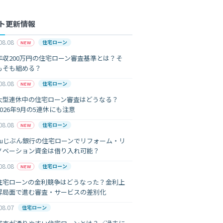
ト更新情報
08.08
住宅ローン
NEW
年収200万円の住宅ローン審査基準とは？そ
もそも組める？
08.08
住宅ローン
NEW
大型連休中の住宅ローン審査はどうなる？
2026年9月の5連休にも注意
08.08
住宅ローン
NEW
auじぶん銀行の住宅ローンでリフォーム・リ
ノベーション資金は借り入れ可能？
08.08
住宅ローン
NEW
住宅ローンの金利競争はどうなった？金利上
昇局面で進む審査・サービスの差別化
08.07
住宅ローン