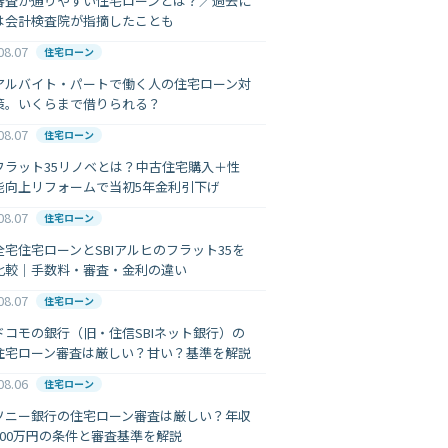
審査が通りやすい住宅ローンとは？／過去に
は会計検査院が指摘したことも
08.07
住宅ローン
アルバイト・パートで働く人の住宅ローン対
策。いくらまで借りられる？
08.07
住宅ローン
フラット35リノベとは？中古住宅購入＋性
能向上リフォームで当初5年金利引下げ
08.07
住宅ローン
全宅住宅ローンとSBIアルヒのフラット35を
比較｜手数料・審査・金利の違い
08.07
住宅ローン
ドコモの銀行（旧・住信SBIネット銀行）の
住宅ローン審査は厳しい？甘い？基準を解説
08.06
住宅ローン
ソニー銀行の住宅ローン審査は厳しい？年収
400万円の条件と審査基準を解説