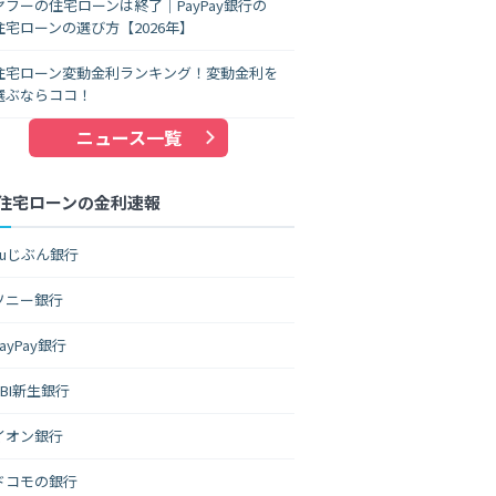
ヤフーの住宅ローンは終了｜PayPay銀行の
住宅ローンの選び方【2026年】
住宅ローン変動金利ランキング！変動金利を
選ぶならココ！
ニュース一覧
住宅ローンの金利速報
auじぶん銀行
ソニー銀行
PayPay銀行
SBI新生銀行
イオン銀行
ドコモの銀行