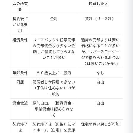
ムの所有
投資した人）
者
契約後に
金利
賃料（リース料）
かかる費
用
経済条件
リースバックや任意売却
通常の売却よりは安い
の売却代金より少ない金
価格になることが多い
額しか融資してもらえな
が、リバースモーゲー
いことが多い
ジで借りられるお金よ
りは高いことが多い
年齢条件
５０歳以上が一般的
なし
同居
配偶者しか同居できない
自由
（子供は住めない）のが
一般的
資金使途
原則自由。（投資資金・
自由
事業資金は認められな
い）
契約終了
契約終了後（死後）にマ
住宅の買い戻しが可能
後
イホーム（自宅）を売却