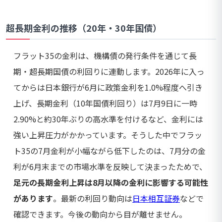
超長期金利の推移（20年・30年国債）
フラット35の金利は、機構債の発行条件を通じて長
期・超長期国債の利回りに連動します。2026年に入っ
てからは日本銀行が6月に政策金利を1.0%程度へ引き
上げ、長期金利（10年国債利回り）は7月9日に一時
2.90%と約30年ぶりの高水準を付けるなど、金利には
強い上昇圧力がかかっています。そうした中でフラッ
ト35の7月金利が小幅ながら低下したのは、7月分の金
利が6月末までの市場水準を反映して決まったためで、
足元の長期金利上昇は8月以降の金利に影響する可能性
があります
。最新の利回り動向は
日本相互証券
などで
確認できます。今後の動向から目が離せません。