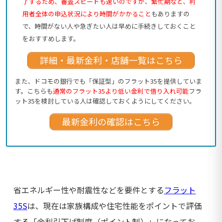
了するため、審査スピードも速いのですが、繁忙期など、利
用者全体の申込状況により時間がかかること
もありますの
で、時間がない人や急ぎたい人は早めに手続きしておくこと
をおすすめします。
詳細・最新金利・店舗一覧はこちら
また、ドコモの銀行でも「保証型」のフラット35を提供していま
す。こちらも
通常のフラット35より低い金利で借り入れ可能
フラ
ット35を検討している人は確認しておくようにしてください。
最新金利の確認はこちら
省エネルギー性や耐震性などを要件とする
フラット
35S
は、現在は家族構成や住宅性能をポイントで評価
する「金利引下げ制度（ポイント制）」になってお