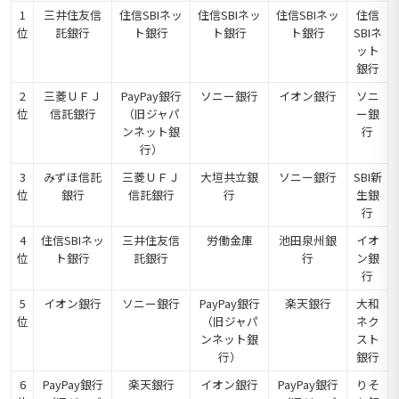
1
三井住友信
住信SBIネッ
住信SBIネッ
住信SBIネッ
住信
位
託銀行
ト銀行
ト銀行
ト銀行
SBIネ
ット
銀行
2
三菱ＵＦＪ
PayPay銀行
ソニー銀行
イオン銀行
ソニ
位
信託銀行
（旧ジャパ
ー銀
ンネット銀
行
行）
3
みずほ信託
三菱ＵＦＪ
大垣共立銀
ソニー銀行
SBI新
位
銀行
信託銀行
行
生銀
行
4
住信SBIネッ
三井住友信
労働金庫
池田泉州銀
イオ
位
ト銀行
託銀行
行
ン銀
行
5
イオン銀行
ソニー銀行
PayPay銀行
楽天銀行
大和
位
（旧ジャパ
ネク
ンネット銀
スト
行）
銀行
6
PayPay銀行
楽天銀行
イオン銀行
PayPay銀行
りそ