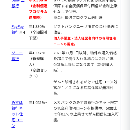
銀行
（金利優遇
保障する全疾病保障付団信が金利上乗
プログラム
せなしで付帯。
適用時）
※金利優遇プログラム適用時
PayPay
年1.330%
ソフトバンクユーザ限定の金利優遇に
銀行
※4
（全期間引
注目。
下型）
個人事業主・法人経営者向けの専用住宅
ローンも用意。
ソニー
年1.347%
2023年11月1日以降、物件の購入価格
銀行
（新規購
を超えて借り入れる場合は金利が年
入）
0.05%上乗せになります（新規購入
（変動セレ
時）。
クト）
がんと診断されるだけで住宅ローン残
高が１／２になる疾病保障が無料付
帯。
みずほ
年1.025%~
メガバンクのみずほ銀行がネット限定
銀行ネ
の低金利住宅ローンを提供中。50歳ま
ット住
で年0.1%の上乗せでがん団信に加入可
宅ロー
能。
ン