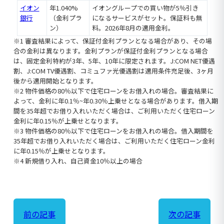
イオン
年1.040%
イオングループでの買い物が5％引き
銀行
（金利プラ
になるサービスがセット。保証料も無
ン）
料。2026年8月の適用金利。
※1 審査結果によって、保証付金利プランとなる場合があり、その場
合の金利は異なります。金利プランが保証付金利プランとなる場合
は、固定金利特約が3年、5年、10年に限定されます。J:COM NET優遇
割、J:COM TV優遇割、コミュファ光優遇割は適用条件充足後、3ヶ月
後から適用開始となります。
※2 物件価格の80％以下で住宅ローンをお借入れの場合。審査結果に
よって、金利に年0.1％~年0.30％上乗せとなる場合があります。借入期
間を35年超でお借り入れいただく場合は、ご利用いただく住宅ローン
金利に年0.15％が上乗せとなります。
※3 物件価格の80％以下で住宅ローンをお借入れの場合。借入期間を
35年超でお借り入れいただく場合は、ご利用いただく住宅ローン金利
に年0.15％が上乗せとなります。
※4 新規借り入れ、自己資金10％以上の場合
前の記事
次の記事