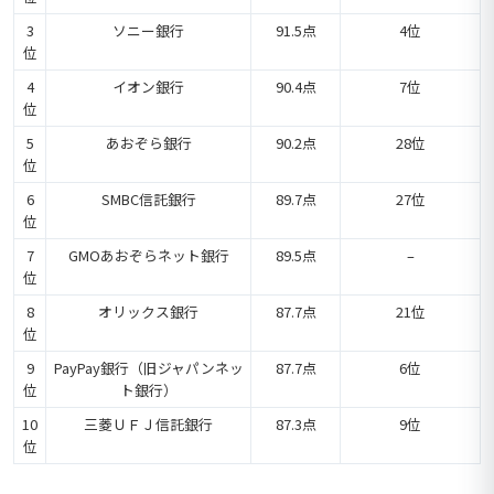
3
ソニー銀行
91.5点
4位
位
4
イオン銀行
90.4点
7位
位
5
あおぞら銀行
90.2点
28位
位
6
SMBC信託銀行
89.7点
27位
位
7
GMOあおぞらネット銀行
89.5点
–
位
8
オリックス銀行
87.7点
21位
位
9
PayPay銀行（旧ジャパンネッ
87.7点
6位
位
ト銀行）
10
三菱ＵＦＪ信託銀行
87.3点
9位
位