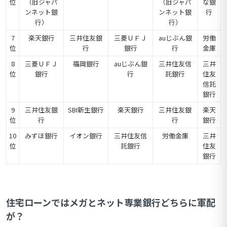
位
（旧ジャパ
（旧ジャパ
な銀
ンネット銀
ンネット銀
行
行）
行）
7
楽天銀行
三井住友銀
三菱ＵＦＪ
auじぶん銀
労働
位
行
銀行
行
金庫
8
三菱ＵＦＪ
福岡銀行
auじぶん銀
三井住友信
三井
位
銀行
行
託銀行
住友
信託
銀行
9
三井住友銀
SBI新生銀行
楽天銀行
三井住友銀
楽天
位
行
行
銀行
10
みずほ銀行
イオン銀行
三井住友信
労働金庫
三井
位
託銀行
住友
銀行
住宅ローンではメガとネット専業銀行どちらに軍配
が？