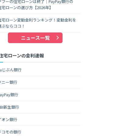
ヤフーの住宅ローンは終了｜PayPay銀行の
住宅ローンの選び方【2026年】
住宅ローン変動金利ランキング！変動金利を
選ぶならココ！
ニュース一覧
住宅ローンの金利速報
auじぶん銀行
ソニー銀行
PayPay銀行
SBI新生銀行
イオン銀行
ドコモの銀行