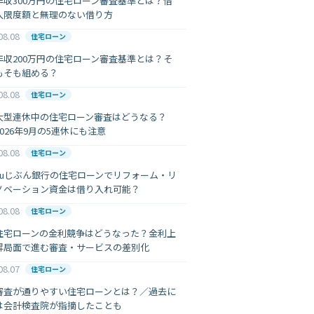
年収300万円の住宅ローン審査基準とは？借
入限度額と無理のない借り方
08.08
住宅ローン
年収200万円の住宅ローン審査基準とは？そ
もそも組める？
08.08
住宅ローン
大型連休中の住宅ローン審査はどうなる？
2026年9月の5連休にも注意
08.08
住宅ローン
auじぶん銀行の住宅ローンでリフォーム・リ
ノベーション資金は借り入れ可能？
08.08
住宅ローン
住宅ローンの金利競争はどうなった？金利上
昇局面で進む審査・サービスの差別化
08.07
住宅ローン
審査が通りやすい住宅ローンとは？／過去に
は会計検査院が指摘したことも