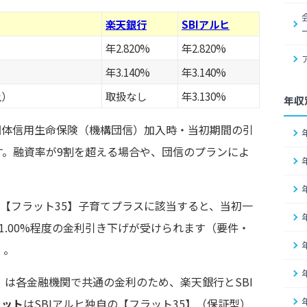
楽天銀行
SBIアルヒ
年2.820%
年2.820%
年3.140%
年3.140%
上）
取扱なし
年3.130%
年収
・団体信用生命保険（機構団信）加入時・当初期間の引
す。融資率が9割を超える場合や、団信のプランによ
や【フラット35】子育てプラスに該当すると、当初一
1.00%程度の金利引き下げが受けられます（要件・
）。
）は各金融機関で共通の金利のため、楽天銀行とSBI
ラット
はSBIアルヒ独自の【フラット35】（保証型）