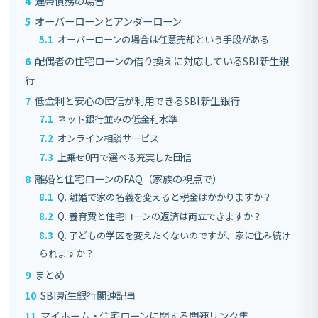
4
連帯債務の場合
5
オーバーローンとアンダーローン
5.1
オーバーローンの場合は任意売却という手段がある
6
配偶者の住宅ローンの借り換えに対応しているSBI新生銀
行
7
低金利と安心の団信が利用できるSBI新生銀行
7.1
ネット銀行並みの低金利水準
7.2
オンライン相談サービス
7.3
上乗せ0円で選べる充実した団信
8
離婚と住宅ローンのFAQ（家族の視点で）
8.1
Q. 離婚で家の名義を変えると税金はかかりますか？
8.2
Q. 養育費と住宅ローンの返済は両立できますか？
8.3
Q. 子どもの学区を変えたくないのですが、家に住み続け
られますか？
9
まとめ
10
SBI新生銀行関連記事
11
マイホーム・住宅ローンに関する関連リンク集