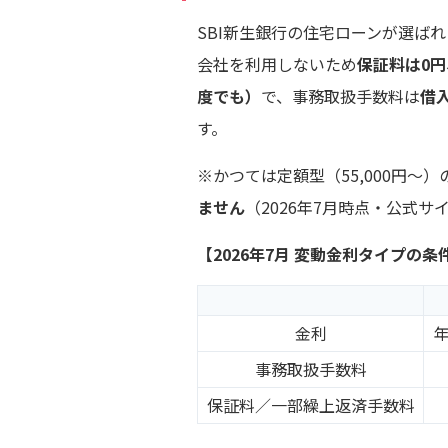
SBI新生銀行の住宅ローンが選ば
会社を利用しないため
保証料は0円
度でも）
で、事務取扱手数料は
借
す。
※かつては定額型（55,000円〜
ません
（2026年7月時点・公式サ
【2026年7月 変動金利タイプの条
金利
年
事務取扱手数料
保証料／一部繰上返済手数料