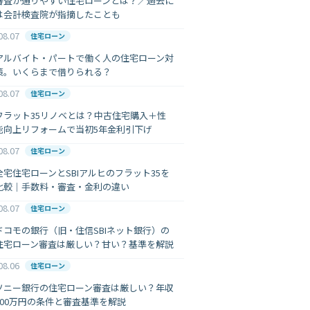
審査が通りやすい住宅ローンとは？／過去に
は会計検査院が指摘したことも
08.07
住宅ローン
アルバイト・パートで働く人の住宅ローン対
策。いくらまで借りられる？
08.07
住宅ローン
フラット35リノベとは？中古住宅購入＋性
能向上リフォームで当初5年金利引下げ
08.07
住宅ローン
全宅住宅ローンとSBIアルヒのフラット35を
比較｜手数料・審査・金利の違い
08.07
住宅ローン
ドコモの銀行（旧・住信SBIネット銀行）の
住宅ローン審査は厳しい？甘い？基準を解説
08.06
住宅ローン
ソニー銀行の住宅ローン審査は厳しい？年収
400万円の条件と審査基準を解説