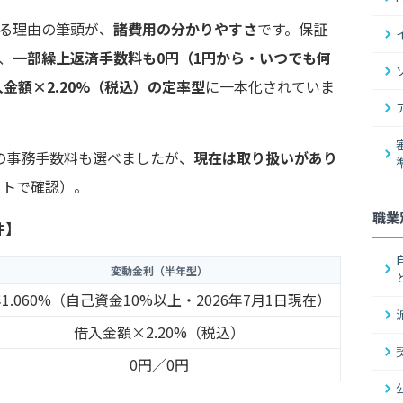
れる理由の筆頭が、
諸費用の分かりやすさ
です。保証
、
一部繰上返済手数料も0円（1円から・いつでも何
入金額×2.20%（税込）の定率型
に一本化されていま
）の事務手数料も選べましたが、
現在は取り扱いがあり
イトで確認）。
職業
件】
変動金利（半年型）
1.060%（自己資金10%以上・2026年7月1日現在）
借入金額×2.20%（税込）
0円／0円