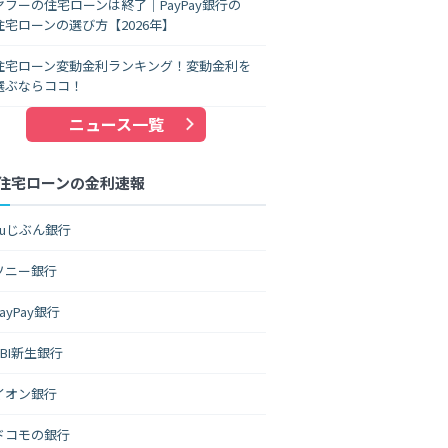
ヤフーの住宅ローンは終了｜PayPay銀行の
住宅ローンの選び方【2026年】
住宅ローン変動金利ランキング！変動金利を
選ぶならココ！
ニュース一覧
住宅ローンの金利速報
auじぶん銀行
ソニー銀行
PayPay銀行
SBI新生銀行
イオン銀行
ドコモの銀行