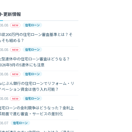
ト更新情報
08.08
住宅ローン
NEW
年収200万円の住宅ローン審査基準とは？そ
もそも組める？
08.08
住宅ローン
NEW
大型連休中の住宅ローン審査はどうなる？
2026年9月の5連休にも注意
08.08
住宅ローン
NEW
auじぶん銀行の住宅ローンでリフォーム・リ
ノベーション資金は借り入れ可能？
08.08
住宅ローン
NEW
住宅ローンの金利競争はどうなった？金利上
昇局面で進む審査・サービスの差別化
08.07
住宅ローン