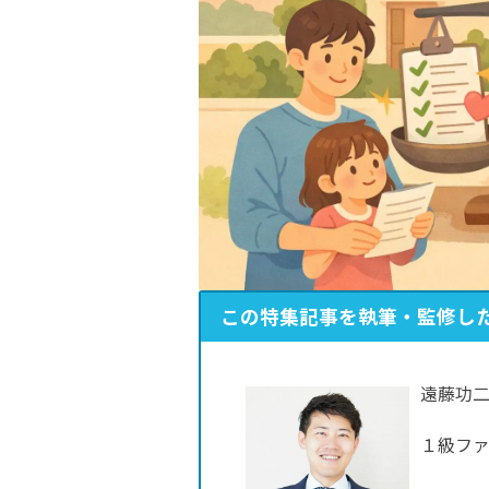
この特集記事を執筆・監修し
遠藤功二
１級フ