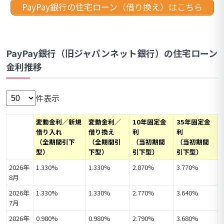
PayPay銀行の住宅ローン（借り換え）はこちら
PayPay銀行（旧ジャパンネット銀行）の住宅ローン
金利推移
件表示
変動金利／新規
変動金利／
10年固定金
35年固定金
借り入れ
借り換え
利
利
（全期間引下
（全期間引
（当初期間
（当初期間
型）
下型）
引下型）
引下型）
2026年
1.330%
1.330%
2.870%
3.770%
8月
2026年
1.330%
1.330%
2.770%
3.640%
7月
2026年
0.980%
0.980%
2.790%
3.680%