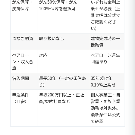
がん保障・
がん50％保障・がん
いずれも金利上
疾病保障
100％保障を選択可
乗せが必要（上
乗せ幅は公式で
ご確認くださ
い）
つなぎ融資
取り扱いなし
建物完成時の一
括融資
ペアロー
対応
ペアローン連生
ン・収入合
団信あり
算
借入期間
最長50年（一定の条件あ
35年超は年
り）
0.10％上乗せ
申込条件
年収200万円以上・正社
個人事業主・自
（目安）
員/契約社員など
営業・同族企業
勤務は対象外。
最新条件は公式
で確認