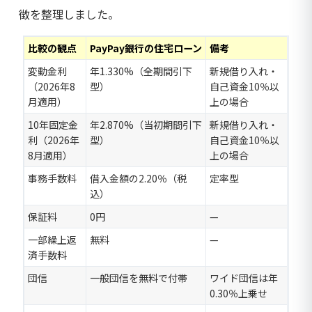
徴を整理しました。
比較の観点
PayPay銀行の住宅ローン
備考
変動金利
年1.330%（全期間引下
新規借り入れ・
（2026年8
型）
自己資金10％以
月適用）
上の場合
10年固定金
年2.870%（当初期間引下
新規借り入れ・
利（2026年
型）
自己資金10％以
8月適用）
上の場合
事務手数料
借入金額の2.20％（税
定率型
込）
保証料
0円
—
一部繰上返
無料
—
済手数料
団信
一般団信を無料で付帯
ワイド団信は年
0.30％上乗せ