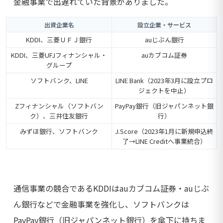
金融事業で出遅れていた背景がありました。
出資企業名
設立企業・サービス
KDDI、三菱ＵＦＪ銀行
auじぶん銀行
KDDI、三菱UFJフィナンシャル・
auカブコム証券
グループ
ソフトバンク、LINE
LINE Bank（2023年3月に設立プロ
ジェクトを中止）
Zフィナンシャル（ソフトバン
PayPay銀行（旧ジャパンネット銀
ク）、三井住友銀行
行）
みずほ銀行、ソフトバンク
J.Score（2023年1月に新規申込終
了→LINE Creditへ事業統合）
通信事業の競合であるKDDIはauカブコム証券・auじぶ
ん銀行などで金融事業を強化し、ソフトバンクは
PayPay銀行（旧ジャパンネット銀行）を傘下に持ちま