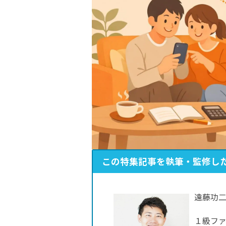
この特集記事を執筆・監修し
遠藤功二
１級フ