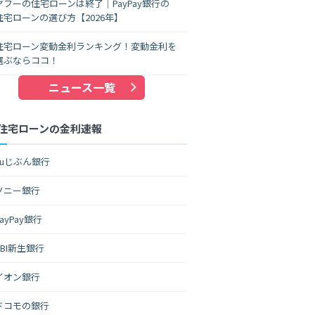
ヤフーの住宅ローンは終了｜PayPay銀行の
住宅ローンの選び方【2026年】
住宅ローン変動金利ランキング！変動金利を
選ぶならココ！
ニュース一覧
住宅ローンの金利速報
auじぶん銀行
ソニー銀行
PayPay銀行
SBI新生銀行
イオン銀行
ドコモの銀行