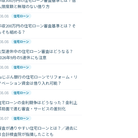
年収300万円の住宅ローン審査基準とは？借
入限度額と無理のない借り方
08.08
住宅ローン
年収200万円の住宅ローン審査基準とは？そ
もそも組める？
08.08
住宅ローン
大型連休中の住宅ローン審査はどうなる？
2026年9月の5連休にも注意
08.08
住宅ローン
auじぶん銀行の住宅ローンでリフォーム・リ
ノベーション資金は借り入れ可能？
08.08
住宅ローン
住宅ローンの金利競争はどうなった？金利上
昇局面で進む審査・サービスの差別化
08.07
住宅ローン
審査が通りやすい住宅ローンとは？／過去に
は会計検査院が指摘したことも